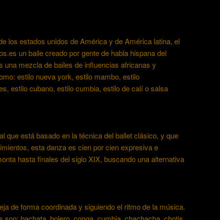
e los estados unidos de América y de América latina, el
pos.es un baile creado por gente de habla hispana del
s una mezcla de bailes de influencias africanas y
omo: estilo nueva york, estilo mambo, estilo
es, estilo cubano, estilo cumbia, estilo de calí o salsa
l que está basado en la técnica del ballet clásico, y que
imientos, esta danza es cien por cien expresiva e
monta hasta finales del siglo XIX, buscando una alternativa
eja de forma coordinada y siguiendo el ritmo de la música.
s son: bachata, bolero, conga, cumbia, chachacha, chotis,