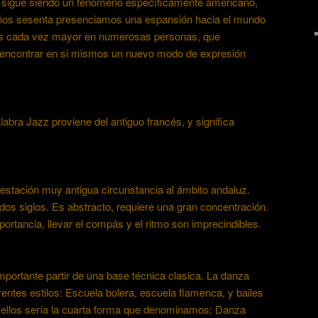
Y sigue siendo un fenómeno específicamente americano,
años sesenta presenciamos una espansión hacia el mundo
rés cada vez mayor en numerosas personas, que
 encontrar en si mismos un nuevo modo de expresión
abra Jazz proviene del antiguo francés, y significa
estación muy antigua circunstancia al ámbito andaluz.
os siglos. Es abstracto, requiere una gran concentración.
portancia, llevar el compás y el ritmo son imprecindibles.
mportante partir de una base técnica clasica. La danza
rentes estilos: Escuela bolera, escuela flamenca, y bailes
s ellos sería la cuarta forma que denominamos: Danza