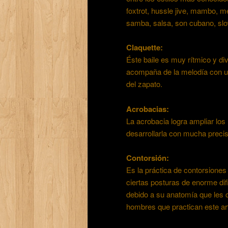
foxtrot, hussle jive, mambo, me
samba, salsa, son cubano, slow
Claquette:
Éste baile es muy rítmico y div
acompaña de la melodía con un
del zapato.
Acrobacias:
La acrobacia logra ampliar los 
desarrollarla con mucha preci
Contorsión:
Es la práctica de contorsiones
ciertas posturas de enorme dif
debido a su anatomía que les 
hombres que practican este ar