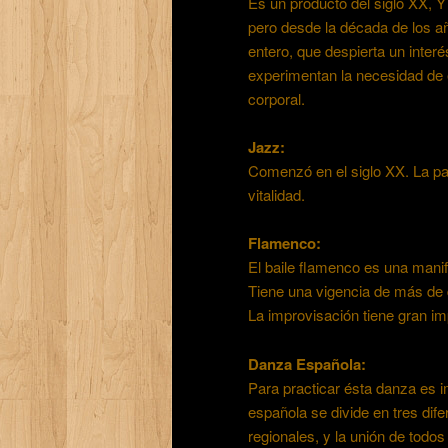
Es un producto del siglo XX, 
pero desde la década de los 
entero, que despierta un inte
experimentan la necesidad de
corporal.
Jazz:
Comenzó en el siglo XX. La pal
vitalidad.
Flamenco:
El baile flamenco es una manif
Tiene una vigencia de más de d
La improvisación tiene gran im
Danza Española:
Para practicar ésta danza es i
española se divide en tres dife
regionales, y la unión de todo