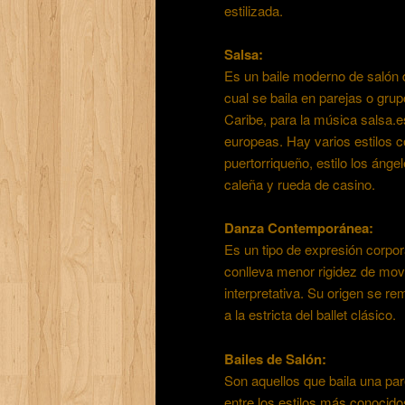
estilizada.
Salsa:
Es un baile moderno de salón d
cual se baila en parejas o gru
Caribe, para la música salsa.e
europeas. Hay varios estilos c
puertorriqueño, estilo los ángel
caleña y rueda de casino.
Danza Contemporánea:
Es un tipo de expresión corpora
conlleva menor rigidez de mov
interpretativa. Su origen se re
a la estricta del ballet clásico.
Bailes de Salón:
Son aquellos que baila una par
entre los estilos más conocido