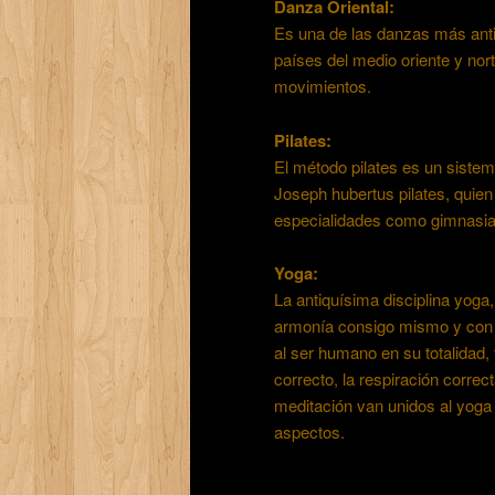
Danza Oriental:
Es una de las danzas más ant
países del medio oriente y nor
movimientos.
Pilates:
El método pilates es un sistem
Joseph hubertus pilates, quien
especialidades como gimnasia, 
Yoga:
La antiquísima disciplina yoga, 
armonía consigo mismo y con 
al ser humano en su totalidad, 
correcto, la respiración correct
meditación van unidos al yoga
aspectos.