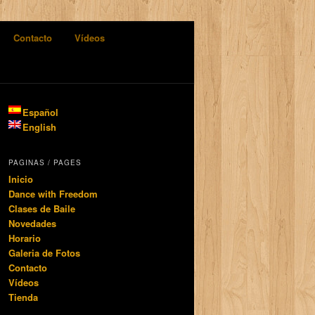
Contacto
Vídeos
Español
English
PAGINAS / PAGES
Inicio
Dance with Freedom
Clases de Baile
Novedades
Horario
Galeria de Fotos
Contacto
Vídeos
Tienda