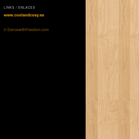
LINKS / ENLACES
www.coolandcosy.es
© DancewithFreedom.com